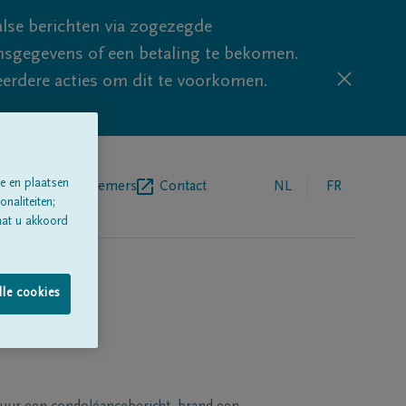
lse berichten via zogezegde
sgegevens of een betaling te bekomen.
eerdere acties om dit te voorkomen.
e en plaatsen
egrafenisondernemers
Contact
NL
FR
naliteiten;
aat u akkoord
lle cookies