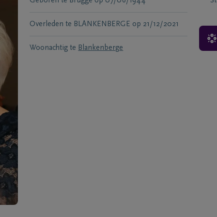
Geboren te
Brugge
op
07/06/1944
S
Overleden te
BLANKENBERGE
op
21/12/2021
Woonachtig te
Blankenberge