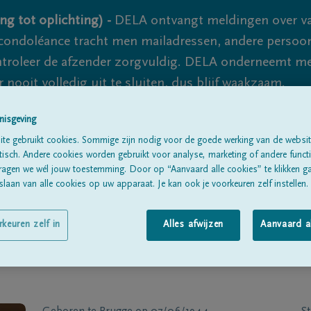
ng tot oplichting) -
DELA ontvangt meldingen over va
ondoléance tracht men mailadressen, andere persoon
controleer de afzender zorgvuldig. DELA onderneemt m
 nooit volledig uit te sluiten, dus blijf waakzaam.
nisgeving
te gebruikt cookies. Sommige zijn nodig voor de goede werking van de websit
Alle rouwberichten
Over ons
B
sch. Andere cookies worden gebruikt voor analyse, marketing of andere functio
ragen we wél jouw toestemming. Door op “Aanvaard alle cookies” te klikken g
laan van alle cookies op uw apparaat. Je kan ook je voorkeuren zelf instellen.
rkeuren zelf in
Alles afwijzen
Aanvaard a