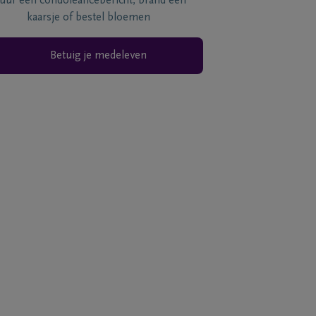
tuur een condoléancebericht, brand een
kaarsje of bestel bloemen
Betuig je medeleven