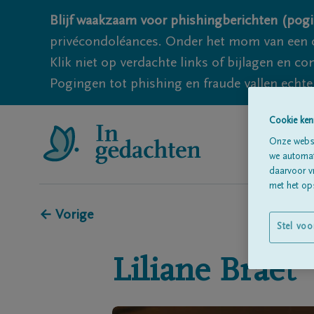
Blijf waakzaam voor phishingberichten (pogi
privécondoléances. Onder het mom van een c
Klik niet op verdachte links of bijlagen en 
Pogingen tot phishing en fraude vallen echter
Cookie ken
Onze websi
we automati
daarvoor v
met het ops
← Vorige
Stel voo
Liliane
Braet