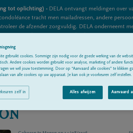
ng tot oplichting) -
DELA ontvangt meldingen over va
ondoléance tracht men mailadressen, andere persoon
controleer de afzender zorgvuldig. DELA onderneemt m
 nooit volledig uit te sluiten, dus blijf waakzaam.
nisgeving
te gebruikt cookies. Sommige zijn nodig voor de goede werking van de websit
Alle rouwberichten
Over ons
B
sch. Andere cookies worden gebruikt voor analyse, marketing of andere functio
ragen we wél jouw toestemming. Door op “Aanvaard alle cookies” te klikken g
laan van alle cookies op uw apparaat. Je kan ook je voorkeuren zelf instellen.
rkeuren zelf in
Alles afwijzen
Aanvaard a
ON