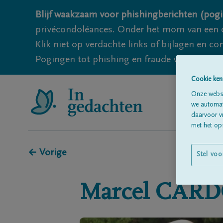
Blijf waakzaam voor phishingberichten (pogi
privécondoléances. Onder het mom van een c
Klik niet op verdachte links of bijlagen en 
Pogingen tot phishing en fraude vallen echter
Cookie ken
Onze websi
we automati
daarvoor v
met het ops
← Vorige
Stel voo
Marcel
CARD