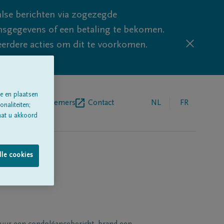
lse berichten via zogezegde
sgegevens of een betaling te bekomen.
eerdere acties om dit te voorkomen.
e en plaatsen
egrafenisondernemers
Contact
NL
FR
naliteiten;
aat u akkoord
lle cookies