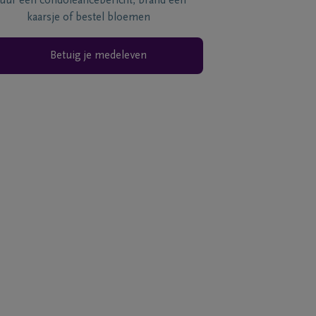
tuur een condoléancebericht, brand een
kaarsje of bestel bloemen
Betuig je medeleven