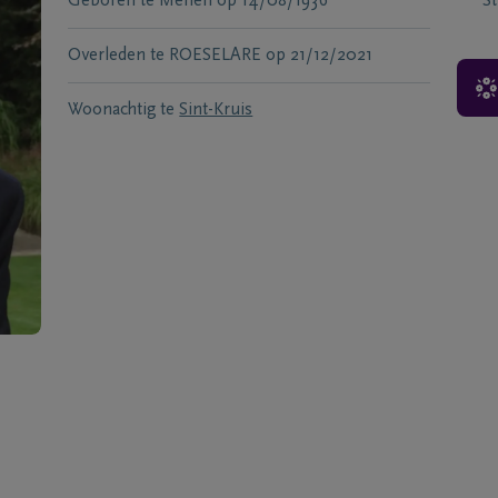
Geboren te
Menen
op
14/08/1936
S
Overleden te
ROESELARE
op
21/12/2021
Woonachtig te
Sint-Kruis