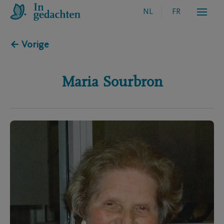
NL
FR
← Vorige
Maria
Sourbron