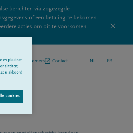
lse berichten via zogezegde
sgegevens of een betaling te bekomen.
eerdere acties om dit te voorkomen.
e en plaatsen
egrafenisondernemers
Contact
NL
FR
naliteiten;
aat u akkoord
lle cookies