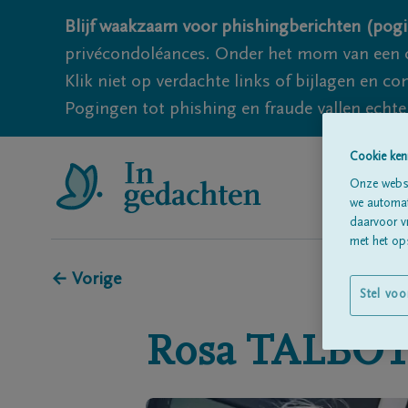
Blijf waakzaam voor phishingberichten (pogi
privécondoléances. Onder het mom van een c
Klik niet op verdachte links of bijlagen en 
Pogingen tot phishing en fraude vallen echter
Cookie ken
Onze websi
we automati
daarvoor v
met het ops
← Vorige
Stel voo
Rosa
TALBO