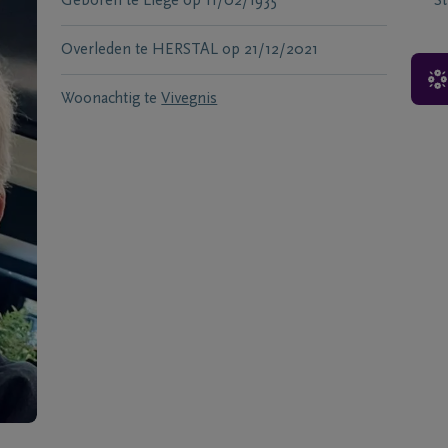
Geboren te
Liege
op
11/02/1935
S
Overleden te
HERSTAL
op
21/12/2021
Woonachtig te
Vivegnis