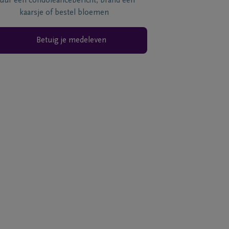
tuur een condoléancebericht, brand een
kaarsje of bestel bloemen
Betuig je medeleven