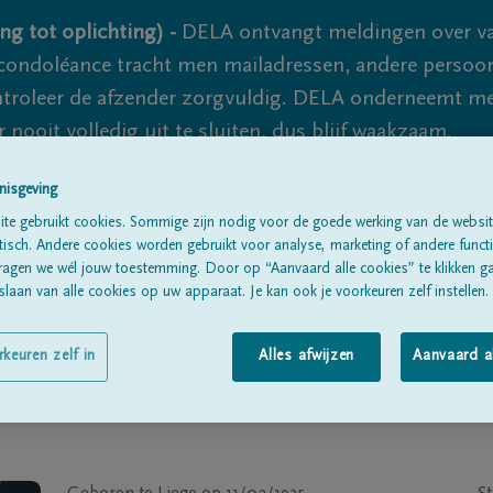
ng tot oplichting) -
DELA ontvangt meldingen over va
ondoléance tracht men mailadressen, andere persoon
controleer de afzender zorgvuldig. DELA onderneemt m
 nooit volledig uit te sluiten, dus blijf waakzaam.
nisgeving
te gebruikt cookies. Sommige zijn nodig voor de goede werking van de websit
Alle rouwberichten
Over ons
B
sch. Andere cookies worden gebruikt voor analyse, marketing of andere functio
ragen we wél jouw toestemming. Door op “Aanvaard alle cookies” te klikken g
laan van alle cookies op uw apparaat. Je kan ook je voorkeuren zelf instellen.
rkeuren zelf in
Alles afwijzen
Aanvaard a
T