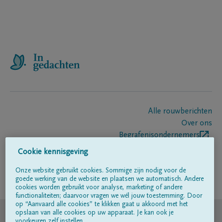
Alle rouwberichten
Over ons
Begrafenisondernemers
Contact
Cookie kennisgeving
Onze website gebruikt cookies. Sommige zijn nodig voor de
goede werking van de website en plaatsen we automatisch. Andere
Volg ons op
cookies worden gebruikt voor analyse, marketing of andere
functionaliteiten; daarvoor vragen we wél jouw toestemming. Door
op “Aanvaard alle cookies” te klikken gaat u akkoord met het
© DELA
opslaan van alle cookies op uw apparaat. Je kan ook je
voorkeuren zelf instellen.