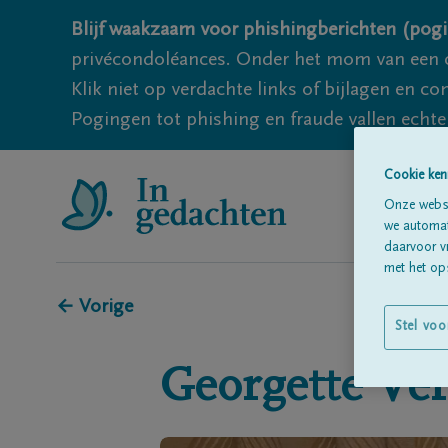
Blijf waakzaam voor phishingberichten (pogi
privécondoléances. Onder het mom van een c
Klik niet op verdachte links of bijlagen en 
Pogingen tot phishing en fraude vallen echter
Cookie ken
Onze websi
we automati
daarvoor v
met het ops
← Vorige
Stel voo
Georgette
Ve