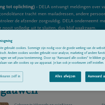
ng tot oplichting) -
DELA ontvangt meldingen over va
ondoléance tracht men mailadressen, andere persoon
controleer de afzender zorgvuldig. DELA onderneemt m
 nooit volledig uit te sluiten, dus blijf waakzaam.
nisgeving
Alle rouwberichten
Over ons
B
te gebruikt cookies. Sommige zijn nodig voor de goede werking van de websit
sch. Andere cookies worden gebruikt voor analyse, marketing of andere functio
ragen we wél jouw toestemming. Door op “Aanvaard alle cookies” te klikken g
laan van alle cookies op uw apparaat. Je kan ook je voorkeuren zelf instellen.
rkeuren zelf in
Alles afwijzen
Aanvaard a
rgauwen