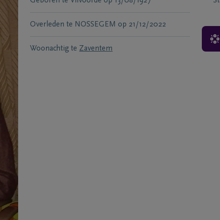
Geboren te
Vilvoorde
op
13/08/1927
S
Overleden te
NOSSEGEM
op
21/12/2022
Woonachtig te
Zaventem