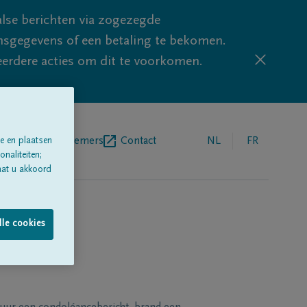
lse berichten via zogezegde
sgegevens of een betaling te bekomen.
eerdere acties om dit te voorkomen.
egrafenisondernemers
Contact
NL
FR
e en plaatsen
naliteiten;
aat u akkoord
lle cookies