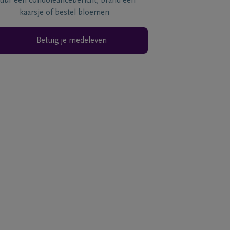
tuur een condoléancebericht, brand een
kaarsje of bestel bloemen
Betuig je medeleven