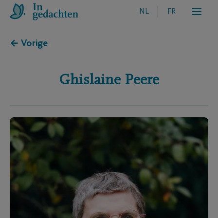
NL
FR
← Vorige
Ghislaine
Peere