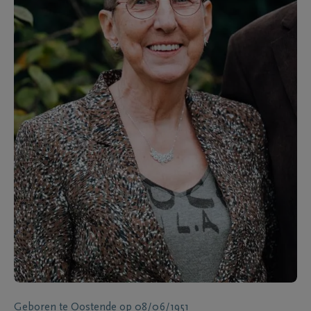
Geboren te
Oostende
op
08/06/1951