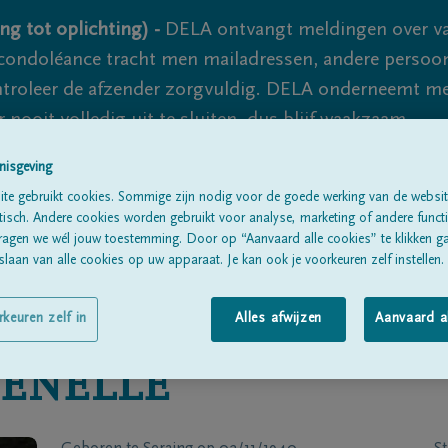
ng tot oplichting) -
DELA ontvangt meldingen over va
ondoléance tracht men mailadressen, andere persoon
controleer de afzender zorgvuldig. DELA onderneemt m
 nooit volledig uit te sluiten, dus blijf waakzaam.
nisgeving
te gebruikt cookies. Sommige zijn nodig voor de goede werking van de websit
Alle rouwberichten
Over ons
B
sch. Andere cookies worden gebruikt voor analyse, marketing of andere functio
ragen we wél jouw toestemming. Door op “Aanvaard alle cookies” te klikken g
laan van alle cookies op uw apparaat. Je kan ook je voorkeuren zelf instellen.
rkeuren zelf in
Alles afwijzen
Aanvaard a
ENELLE