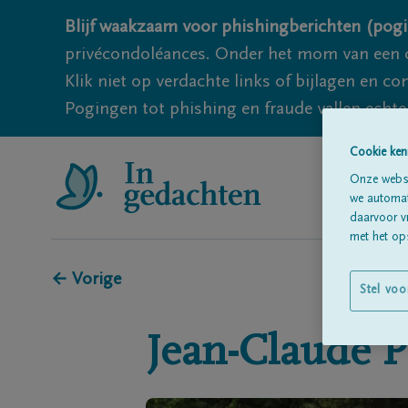
Blijf waakzaam voor phishingberichten (pogi
privécondoléances. Onder het mom van een c
Klik niet op verdachte links of bijlagen en 
Pogingen tot phishing en fraude vallen echter
Cookie ken
Onze websi
we automati
daarvoor v
met het ops
← Vorige
Stel voo
Jean-Claude
P