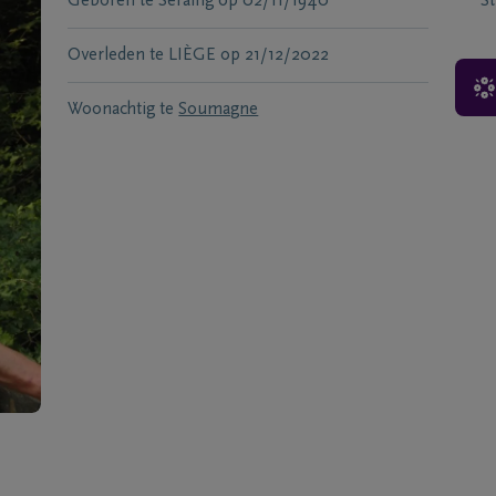
Geboren te
Seraing
op
02/11/1940
S
Overleden te
LIÈGE
op
21/12/2022
Woonachtig te
Soumagne