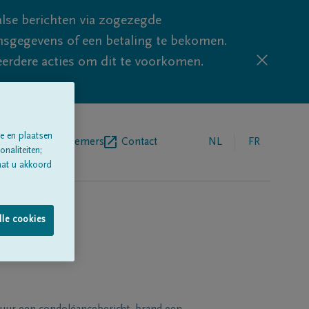
lse berichten via zogezegde
sgegevens of een betaling te bekomen.
eerdere acties om dit te voorkomen.
e en plaatsen
egrafenisondernemers
Contact
NL
FR
naliteiten;
aat u akkoord
lle cookies