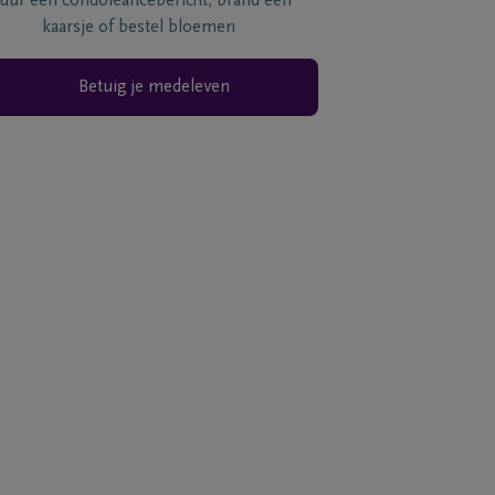
tuur een condoléancebericht, brand een
kaarsje of bestel bloemen
Betuig je medeleven