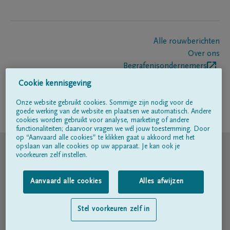
Alle rouwberichten
Over ons
Begrafenisondernemers
Contact
Cookie kennisgeving
Onze website gebruikt cookies. Sommige zijn nodig voor de
goede werking van de website en plaatsen we automatisch. Andere
Volg ons op
cookies worden gebruikt voor analyse, marketing of andere
functionaliteiten; daarvoor vragen we wél jouw toestemming. Door
op “Aanvaard alle cookies” te klikken gaat u akkoord met het
© DELA
opslaan van alle cookies op uw apparaat. Je kan ook je
voorkeuren zelf instellen.
Gebruiksvoorwaarden
Aanvaard alle cookies
Alles afwijzen
Privacyverklaring
Stel voorkeuren zelf in
Toegankelijkheidsverklaring