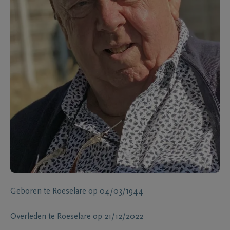
Geboren te
Roeselare
op
04/03/1944
Overleden te
Roeselare
op
21/12/2022