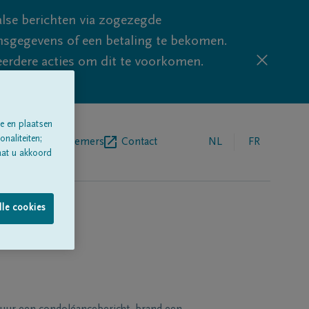
lse berichten via zogezegde
sgegevens of een betaling te bekomen.
eerdere acties om dit te voorkomen.
e en plaatsen
naliteiten;
egrafenisondernemers
Contact
NL
FR
aat u akkoord
lle cookies