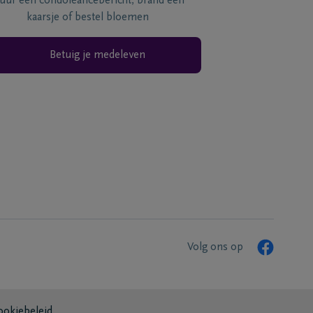
tuur een condoléancebericht, brand een
kaarsje of bestel bloemen
Betuig je medeleven
Volg ons op
ookiebeleid