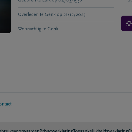
Geboren te
Luik
op
04/03/1958
S
Overleden te
Genk
op
21/12/2023
Woonachtig te
Genk
ontact
bruiksvoorwaarden
Privacyverklaring
Toegankelijkheidsverklaring
C