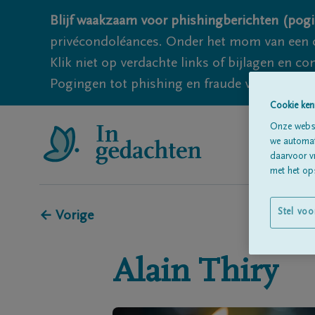
Blijf waakzaam voor phishingberichten (pogi
privécondoléances. Onder het mom van een c
Klik niet op verdachte links of bijlagen en 
Pogingen tot phishing en fraude vallen echter
Cookie ken
Onze websi
we automati
daarvoor v
met het ops
Stel voo
← Vorige
Alain
Thiry