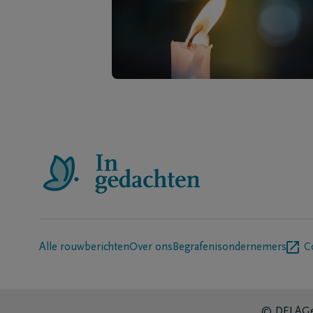
Alle rouwberichten
Over ons
Begrafenisondernemers
C
© DELA
Ge