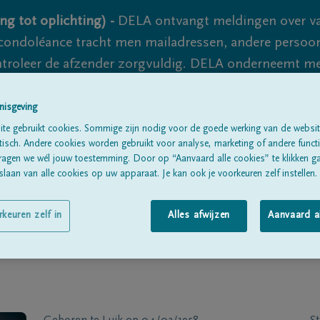
ng tot oplichting) -
DELA ontvangt meldingen over va
ondoléance tracht men mailadressen, andere persoon
controleer de afzender zorgvuldig. DELA onderneemt m
 nooit volledig uit te sluiten, dus blijf waakzaam.
nisgeving
te gebruikt cookies. Sommige zijn nodig voor de goede werking van de websit
sch. Andere cookies worden gebruikt voor analyse, marketing of andere functio
Alle rouwberichten
Over ons
B
ragen we wél jouw toestemming. Door op “Aanvaard alle cookies” te klikken g
laan van alle cookies op uw apparaat. Je kan ook je voorkeuren zelf instellen.
rkeuren zelf in
Alles afwijzen
Aanvaard a