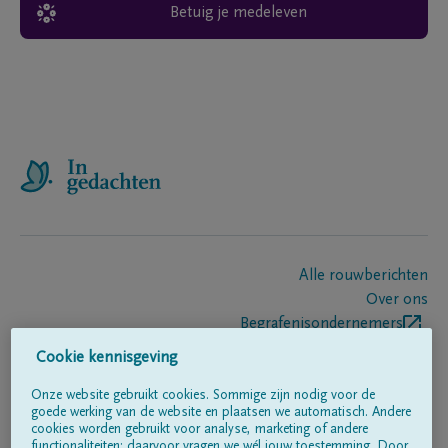
Betuig je medeleven
Alle rouwberichten
Over ons
Begrafenisondernemers
Contact
Cookie kennisgeving
Onze website gebruikt cookies. Sommige zijn nodig voor de
goede werking van de website en plaatsen we automatisch. Andere
Volg ons op
cookies worden gebruikt voor analyse, marketing of andere
functionaliteiten; daarvoor vragen we wél jouw toestemming. Door