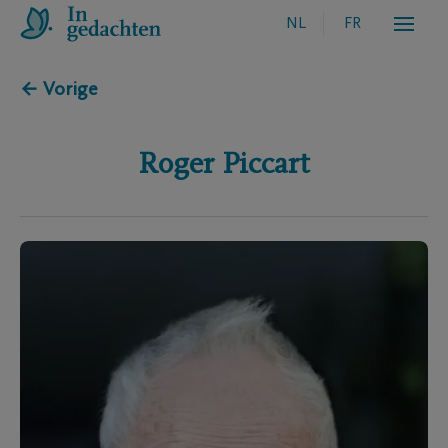
NL
FR
← Vorige
Roger
Piccart