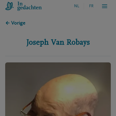
NL
FR
← Vorige
Joseph
Van Robays