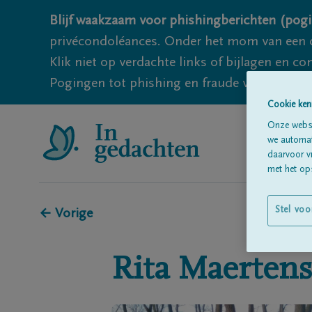
Blijf waakzaam voor phishingberichten (pogi
privécondoléances. Onder het mom van een c
Klik niet op verdachte links of bijlagen en 
Pogingen tot phishing en fraude vallen echter
Cookie ken
Onze websi
we automati
daarvoor v
met het ops
Stel voo
← Vorige
Rita
Maertens