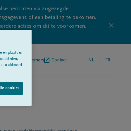
lse berichten via zogezegde
sgegevens of een betaling te bekomen.
eerdere acties om dit te voorkomen.
e en plaatsen
naliteiten;
egrafenisondernemers
Contact
NL
FR
aat u akkoord
lle cookies