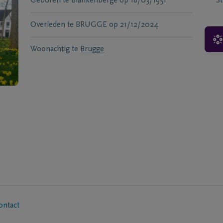
Geboren te
Blankenberge
op
18/03/1951
S
Overleden te
BRUGGE
op
21/12/2024
Woonachtig te
Brugge
ontact