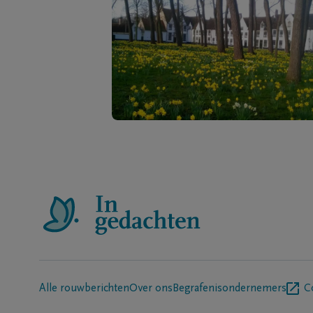
Alle rouwberichten
Over ons
Begrafenisondernemers
C