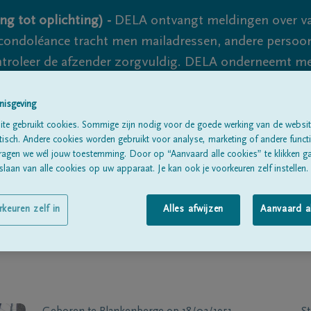
ng tot oplichting) -
DELA ontvangt meldingen over va
ondoléance tracht men mailadressen, andere persoon
controleer de afzender zorgvuldig. DELA onderneemt m
 nooit volledig uit te sluiten, dus blijf waakzaam.
nisgeving
te gebruikt cookies. Sommige zijn nodig voor de goede werking van de websit
sch. Andere cookies worden gebruikt voor analyse, marketing of andere functio
Alle rouwberichten
Over ons
B
ragen we wél jouw toestemming. Door op “Aanvaard alle cookies” te klikken g
laan van alle cookies op uw apparaat. Je kan ook je voorkeuren zelf instellen.
rkeuren zelf in
Alles afwijzen
Aanvaard a