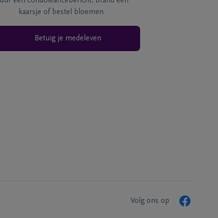
tuur een condoléancebericht, brand een
kaarsje of bestel bloemen
Betuig je medeleven
Volg ons op