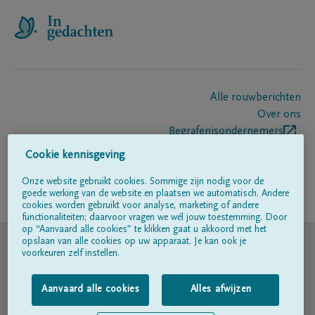
Alle rouwberichten
Over ons
Begrafenisondernemers
Contact
Cookie kennisgeving
Onze website gebruikt cookies. Sommige zijn nodig voor de
goede werking van de website en plaatsen we automatisch. Andere
Volg ons op
cookies worden gebruikt voor analyse, marketing of andere
functionaliteiten; daarvoor vragen we wél jouw toestemming. Door
op “Aanvaard alle cookies” te klikken gaat u akkoord met het
© DELA
opslaan van alle cookies op uw apparaat. Je kan ook je
voorkeuren zelf instellen.
Gebruiksvoorwaarden
Aanvaard alle cookies
Alles afwijzen
Privacyverklaring