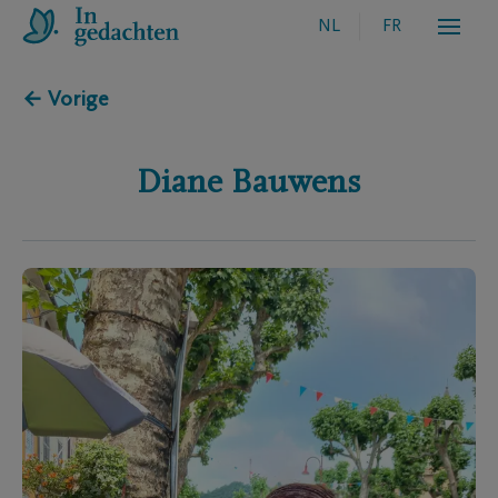
NL
FR
← Vorige
Diane
Bauwens