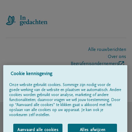
Alle rouwberichten
Over ons
Begrafenisondernemers
Contact
Cookie kennisgeving
Onze website gebruikt cookies. Sommige zijn nodig voor de
goede werking van de website en plaatsen we automatisch. Andere
Volg ons op
cookies worden gebruikt voor analyse, marketing of andere
functionaliteiten; daarvoor vragen we wél jouw toestemming. Door
op “Aanvaard alle cookies” te klikken gaat u akkoord met het
© DELA
opslaan van alle cookies op uw apparaat. Je kan ook je
voorkeuren zelf instellen.
Gebruiksvoorwaarden
Aanvaard alle cookies
Alles afwijzen