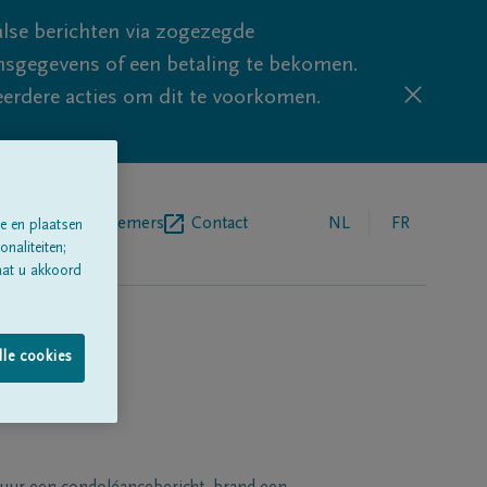
lse berichten via zogezegde
sgegevens of een betaling te bekomen.
eerdere acties om dit te voorkomen.
egrafenisondernemers
Contact
NL
FR
e en plaatsen
naliteiten;
aat u akkoord
lle cookies