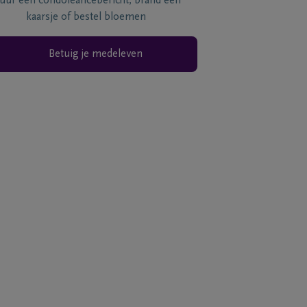
tuur een condoléancebericht, brand een
kaarsje of bestel bloemen
Betuig je medeleven