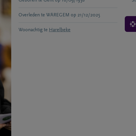
Geboren te
Gent
op
16/09/1938
S
Overleden te
WAREGEM
op
21/12/2025
Woonachtig te
Harelbeke