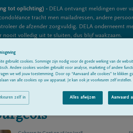
ng tot oplichting) -
DELA ontvangt meldingen over va
ondoléance tracht men mailadressen, andere persoon
controleer de afzender zorgvuldig. DELA onderneemt m
 nooit volledig uit te sluiten, dus blijf waakzaam.
nisgeving
Alle rouwberichten
Over ons
B
te gebruikt cookies. Sommige zijn nodig voor de goede werking van de websit
sch. Andere cookies worden gebruikt voor analyse, marketing of andere functio
ragen we wél jouw toestemming. Door op “Aanvaard alle cookies” te klikken g
laan van alle cookies op uw apparaat. Je kan ook je voorkeuren zelf instellen.
rkeuren zelf in
Alles afwijzen
Aanvaard a
urgeois