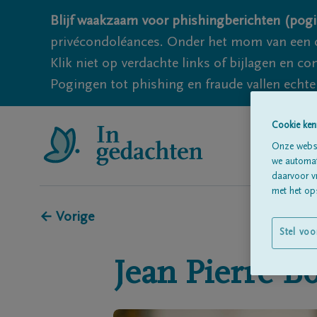
Blijf waakzaam voor phishingberichten (pogi
privécondoléances. Onder het mom van een c
Klik niet op verdachte links of bijlagen en 
Pogingen tot phishing en fraude vallen echter
Cookie ken
Onze websi
we automati
daarvoor v
met het ops
← Vorige
Stel voo
Jean Pierre
Bo