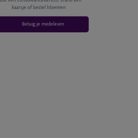
tuur een condoléancebericht, brand een
kaarsje of bestel bloemen
Betuig je medeleven