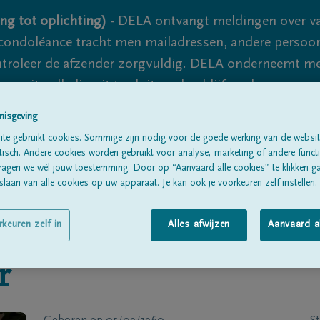
ng tot oplichting) -
DELA ontvangt meldingen over va
ondoléance tracht men mailadressen, andere persoon
controleer de afzender zorgvuldig. DELA onderneemt m
 nooit volledig uit te sluiten, dus blijf waakzaam.
nisgeving
te gebruikt cookies. Sommige zijn nodig voor de goede werking van de websit
Alle rouwberichten
Over ons
B
sch. Andere cookies worden gebruikt voor analyse, marketing of andere functio
ragen we wél jouw toestemming. Door op “Aanvaard alle cookies” te klikken g
laan van alle cookies op uw apparaat. Je kan ook je voorkeuren zelf instellen.
rkeuren zelf in
Alles afwijzen
Aanvaard a
r