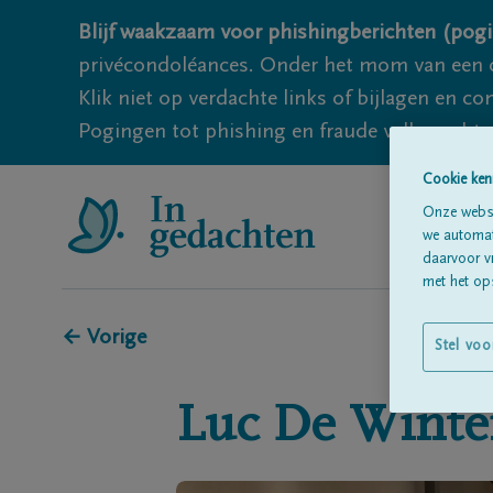
Blijf waakzaam voor phishingberichten (pogi
privécondoléances. Onder het mom van een c
Klik niet op verdachte links of bijlagen en 
Pogingen tot phishing en fraude vallen echter
Cookie ken
Onze websi
we automati
daarvoor v
met het ops
← Vorige
Stel voo
Luc
De Winte