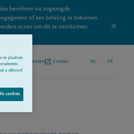
lse berichten via zogezegde
sgegevens of een betaling te bekomen.
eerdere acties om dit te voorkomen.
e en plaatsen
egrafenisondernemers
Contact
NL
FR
naliteiten;
aat u akkoord
lle cookies