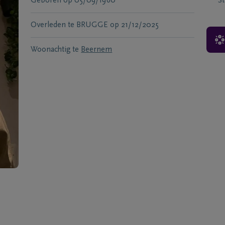
Geboren
op
05/09/1960
S
Overleden te
BRUGGE
op
21/12/2025
Woonachtig te
Beernem