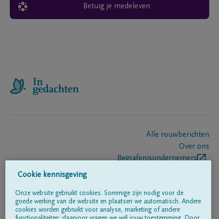
Betuig je medeleven
Alle rouwberichten
Over ons
Begrafenisondernemers
Contact
Cookie kennisgeving
Onze website gebruikt cookies. Sommige zijn nodig voor de
goede werking van de website en plaatsen we automatisch. Andere
Volg ons op
cookies worden gebruikt voor analyse, marketing of andere
functionaliteiten; daarvoor vragen we wél jouw toestemming. Door