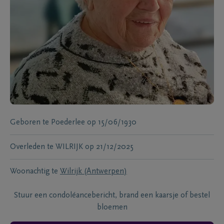
Geboren te
Poederlee
op
15/06/1930
Overleden te
WILRIJK
op
21/12/2025
Woonachtig te
Wilrijk (Antwerpen)
Stuur een condoléancebericht, brand een kaarsje of bestel
bloemen