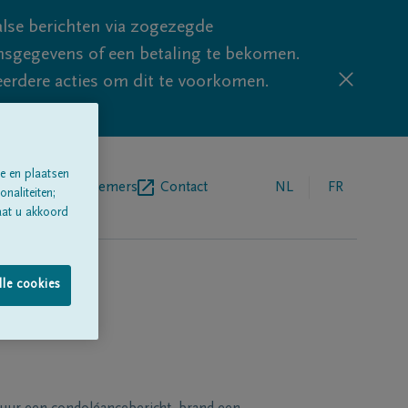
lse berichten via zogezegde
sgegevens of een betaling te bekomen.
eerdere acties om dit te voorkomen.
e en plaatsen
egrafenisondernemers
Contact
NL
FR
naliteiten;
aat u akkoord
lle cookies