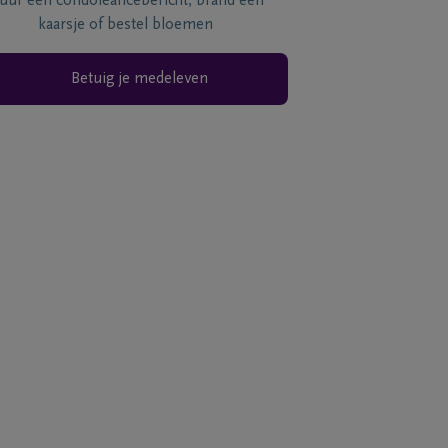
tuur een condoléancebericht, brand een
kaarsje of bestel bloemen
Betuig je medeleven