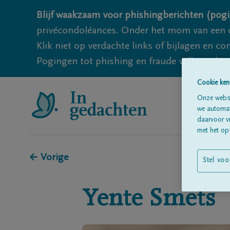
Blijf waakzaam voor phishingberichten (pogi
privécondoléances. Onder het mom van een c
Klik niet op verdachte links of bijlagen en 
Pogingen tot phishing en fraude vallen echter
Cookie ken
Onze websi
we automati
daarvoor v
met het ops
← Vorige
Stel voo
Yente
Smets