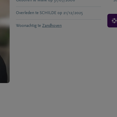
Geboren te
Malle
op
31/07/2006
S
Overleden te
SCHILDE
op
21/12/2025
Woonachtig te
Zandhoven