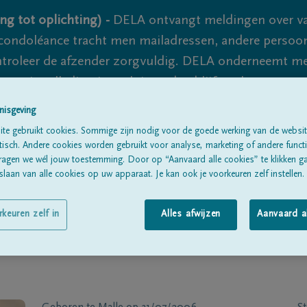
ng tot oplichting) -
DELA ontvangt meldingen over va
ondoléance tracht men mailadressen, andere persoon
controleer de afzender zorgvuldig. DELA onderneemt m
 nooit volledig uit te sluiten, dus blijf waakzaam.
nisgeving
te gebruikt cookies. Sommige zijn nodig voor de goede werking van de websit
Alle rouwberichten
Over ons
B
sch. Andere cookies worden gebruikt voor analyse, marketing of andere functio
ragen we wél jouw toestemming. Door op “Aanvaard alle cookies” te klikken g
laan van alle cookies op uw apparaat. Je kan ook je voorkeuren zelf instellen.
rkeuren zelf in
Alles afwijzen
Aanvaard a