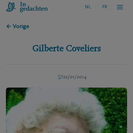
NL
FR
← Vorige
Gilberte
Coveliers
22/01/2014