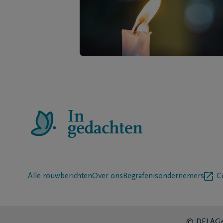
Alle rouwberichten
Over ons
Begrafenisondernemers
C
© DELA
Ge