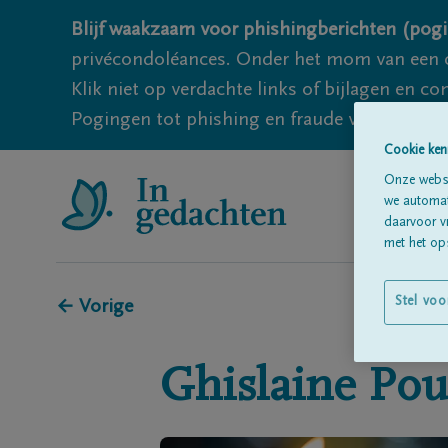
Blijf waakzaam voor phishingberichten (pogi
privécondoléances. Onder het mom van een c
Klik niet op verdachte links of bijlagen en 
Pogingen tot phishing en fraude vallen echter
Cookie ken
Onze websi
we automati
daarvoor v
met het ops
Stel voo
← Vorige
Ghislaine
Pou