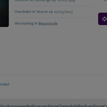
Geboren te
Izenberge
op
12/02/1929
S
Overleden te
Veurne
op
22/03/2013
Woonachtig te
Beauvoorde
ontact
bruiksvoorwaarden
Privacyverklaring
Toegankelijkheidsverklaring
C