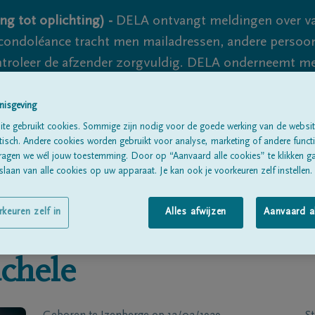
ng tot oplichting) -
DELA ontvangt meldingen over va
ondoléance tracht men mailadressen, andere persoon
controleer de afzender zorgvuldig. DELA onderneemt m
 nooit volledig uit te sluiten, dus blijf waakzaam.
nisgeving
te gebruikt cookies. Sommige zijn nodig voor de goede werking van de websit
sch. Andere cookies worden gebruikt voor analyse, marketing of andere functio
Alle rouwberichten
Over ons
B
ragen we wél jouw toestemming. Door op “Aanvaard alle cookies” te klikken g
laan van alle cookies op uw apparaat. Je kan ook je voorkeuren zelf instellen.
rkeuren zelf in
Alles afwijzen
Aanvaard a
chele