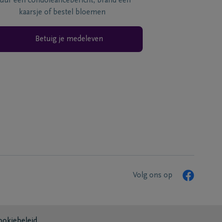
tuur een condoléancebericht, brand een
kaarsje of bestel bloemen
Betuig je medeleven
Volg ons op
ookiebeleid