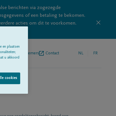
lse berichten via zogezegde
sgegevens of een betaling te bekomen.
eerdere acties om dit te voorkomen.
e en plaatsen
naliteiten;
egrafenisondernemers
Contact
NL
FR
aat u akkoord
lle cookies