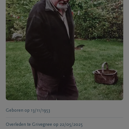
Geboren
op
13/11/1953
Overleden te
Grivegnee
op
22/05/2025