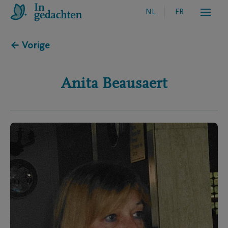
NL
FR
← Vorige
Anita
Beausaert