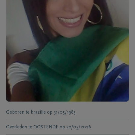
Geboren te
brazilie
op
31/05/1985
Overleden te
OOSTENDE
op
22/05/2026