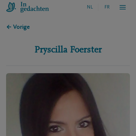
NL
FR
← Vorige
Pryscilla
Foerster