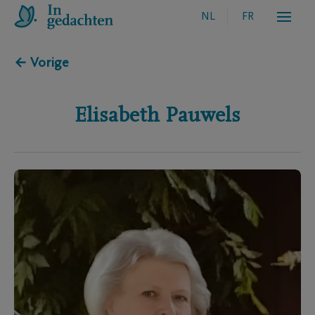
NL
FR
← Vorige
Elisabeth
Pauwels