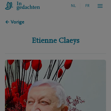
NL
FR
← Vorige
Etienne
Claeys