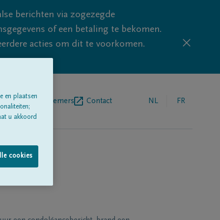
lse berichten via zogezegde
sgegevens of een betaling te bekomen.
eerdere acties om dit te voorkomen.
e en plaatsen
egrafenisondernemers
Contact
NL
FR
naliteiten;
aat u akkoord
lle cookies