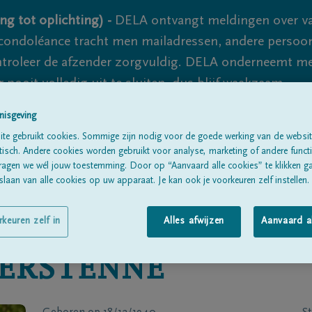
ng tot oplichting) -
DELA ontvangt meldingen over va
ondoléance tracht men mailadressen, andere persoon
controleer de afzender zorgvuldig. DELA onderneemt m
 nooit volledig uit te sluiten, dus blijf waakzaam.
nisgeving
te gebruikt cookies. Sommige zijn nodig voor de goede werking van de websit
Alle rouwberichten
Over ons
B
sch. Andere cookies worden gebruikt voor analyse, marketing of andere functio
ragen we wél jouw toestemming. Door op “Aanvaard alle cookies” te klikken g
laan van alle cookies op uw apparaat. Je kan ook je voorkeuren zelf instellen.
rkeuren zelf in
Alles afwijzen
Aanvaard a
ERSTENNE