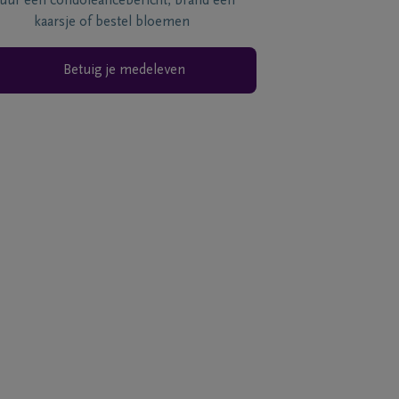
tuur een condoléancebericht, brand een
kaarsje of bestel bloemen
Betuig je medeleven