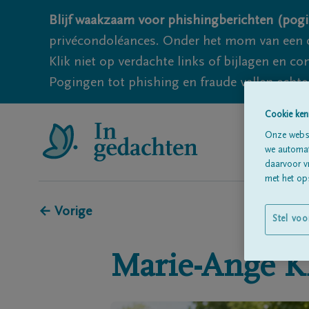
Blijf waakzaam voor phishingberichten (pogi
privécondoléances. Onder het mom van een c
Klik niet op verdachte links of bijlagen en 
Pogingen tot phishing en fraude vallen echter
Cookie ken
Onze websi
we automati
daarvoor v
met het ops
← Vorige
Stel voo
Marie-Ange
K