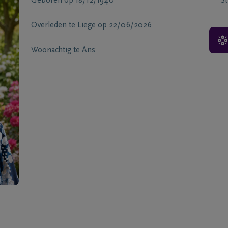
Geboren
op
18/12/1940
S
Overleden te
Liege
op
22/06/2026
Woonachtig te
Ans