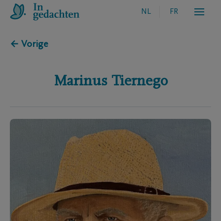
NL
FR
← Vorige
Marinus
Tiernego