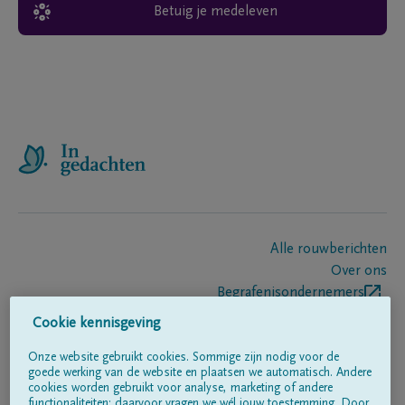
Betuig je medeleven
Alle rouwberichten
Over ons
Begrafenisondernemers
Contact
Cookie kennisgeving
Onze website gebruikt cookies. Sommige zijn nodig voor de
goede werking van de website en plaatsen we automatisch. Andere
Volg ons op
cookies worden gebruikt voor analyse, marketing of andere
functionaliteiten; daarvoor vragen we wél jouw toestemming. Door