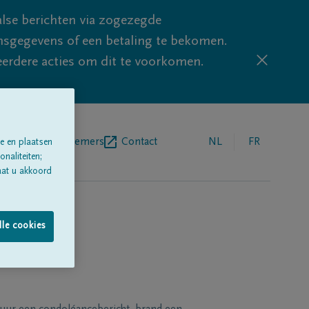
lse berichten via zogezegde
sgegevens of een betaling te bekomen.
eerdere acties om dit te voorkomen.
egrafenisondernemers
Contact
NL
FR
e en plaatsen
naliteiten;
aat u akkoord
lle cookies