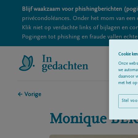
Blijf waakzaam voor phishingberichten (pogi
privécondoléances. Onder het mom van een c
Klik niet op verdachte links of bijlagen en 
Pogingen tot phishing en fraude vallen echter
Cookie ken
Onze websi
we automati
daarvoor v
met het ops
← Vorige
Stel voo
Monique
BE