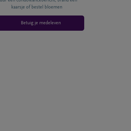
tuur een condoléancebericht, brand een
kaarsje of bestel bloemen
Betuig je medeleven