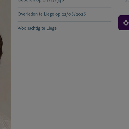
Geboren
op
21/12/1948
S
Overleden te
Liege
op
22/06/2026
Woonachtig te
Liege