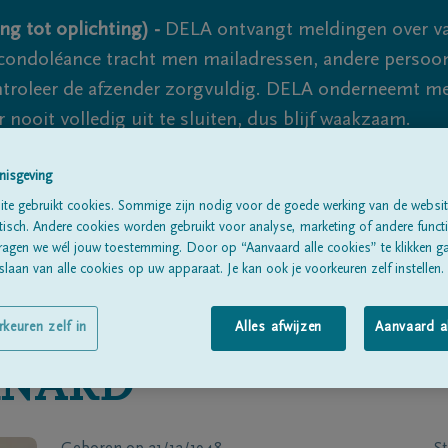
ng tot oplichting) -
DELA ontvangt meldingen over va
ondoléance tracht men mailadressen, andere persoon
controleer de afzender zorgvuldig. DELA onderneemt m
 nooit volledig uit te sluiten, dus blijf waakzaam.
nisgeving
Alle rouwberichten
Over ons
B
te gebruikt cookies. Sommige zijn nodig voor de goede werking van de websit
sch. Andere cookies worden gebruikt voor analyse, marketing of andere functio
ragen we wél jouw toestemming. Door op “Aanvaard alle cookies” te klikken g
laan van alle cookies op uw apparaat. Je kan ook je voorkeuren zelf instellen.
rkeuren zelf in
Alles afwijzen
Aanvaard a
RNARD