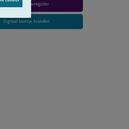
lle cookies
Rouwregister
Digitaal kaarsje branden