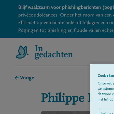
Blijf waakzaam voor phishingberichten (pogi
privécondoléances. Onder het mom van een c
Klik niet op verdachte links of bijlagen en 
Pogingen tot phishing en fraude vallen echter
Cookie ken
← Vorige
Onze websi
we automati
daarvoor v
Philippe
HAR
met het ops