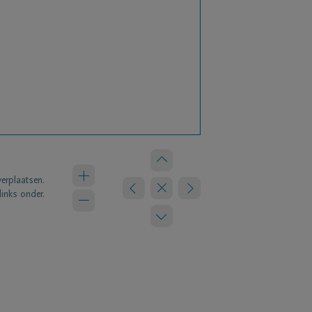
verplaatsen.
links onder.