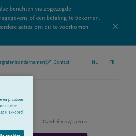
lse berichten via zogezegde
sgegevens of een betaling te bekomen.
eerdere acties om dit te voorkomen.
egrafenisondernemers
Contact
NL
FR
e en plaatsen
naliteiten;
aat u akkoord
Overleden
22/11/2012