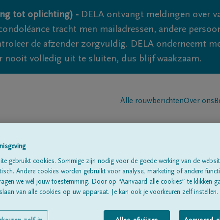
ng tot oplichting) -
DELA ontvangt meldingen over va
ondoléance tracht men mailadressen, andere persoon
controleer de afzender zorgvuldig. DELA onderneemt m
 nooit volledig uit te sluiten, dus blijf waakzaam.
Alle rouwberichten
Over ons
B
nisgeving
te gebruikt cookies. Sommige zijn nodig voor de goede werking van de websit
sch. Andere cookies worden gebruikt voor analyse, marketing of andere functio
ragen we wél jouw toestemming. Door op “Aanvaard alle cookies” te klikken g
DY
laan van alle cookies op uw apparaat. Je kan ook je voorkeuren zelf instellen.