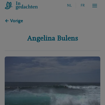
NL
FR
← Vorige
Angelina
Bulens