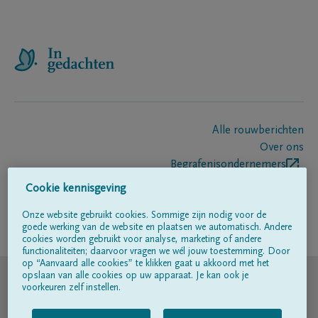
Alle rouwberichten
Over ons
Begrafenisondernemers
Contact
Cookie kennisgeving
Onze website gebruikt cookies. Sommige zijn nodig voor de
goede werking van de website en plaatsen we automatisch. Andere
Volg ons op
cookies worden gebruikt voor analyse, marketing of andere
functionaliteiten; daarvoor vragen we wél jouw toestemming. Door
op “Aanvaard alle cookies” te klikken gaat u akkoord met het
© DELA
opslaan van alle cookies op uw apparaat. Je kan ook je
voorkeuren zelf instellen.
Gebruiksvoorwaarden