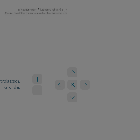
verplaatsen.
links onder.