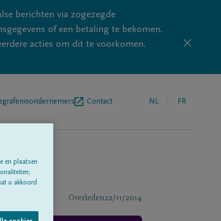
lse berichten via zogezegde
sgegevens of een betaling te bekomen.
eerdere acties om dit te voorkomen.
egrafenisondernemers
Contact
NL
FR
e en plaatsen
naliteiten;
aat u akkoord
Overleden
22/11/2014