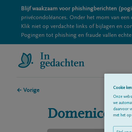
Blijf waakzaam voor phishingberichten (pogi
privécondoléances. Onder het mom van een c
Klik niet op verdachte links of bijlagen en 
Pogingen tot phishing en fraude vallen echter
Cookie ken
← Vorige
Onze websi
we automati
daarvoor v
Domenico
Fr
met het ops