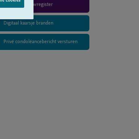
lle cookies
Rouwregister
Digitaal kaarsje branden
Privé condoléancebericht versturen