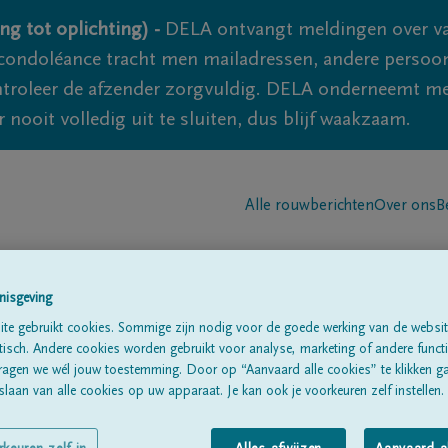
ng tot oplichting) -
DELA ontvangt meldingen over va
ondoléance tracht men mailadressen, andere persoon
controleer de afzender zorgvuldig. DELA onderneemt m
 nooit volledig uit te sluiten, dus blijf waakzaam.
Alle rouwberichten
Over ons
B
nisgeving
te gebruikt cookies. Sommige zijn nodig voor de goede werking van de websit
sch. Andere cookies worden gebruikt voor analyse, marketing of andere functio
ragen we wél jouw toestemming. Door op “Aanvaard alle cookies” te klikken g
araccio
laan van alle cookies op uw apparaat. Je kan ook je voorkeuren zelf instellen.