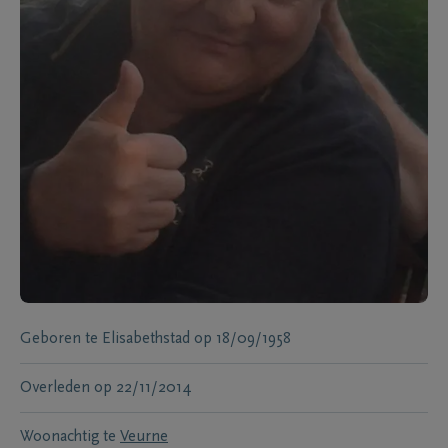
Geboren te
Elisabethstad
op
18/09/1958
Overleden
op
22/11/2014
Woonachtig te
Veurne