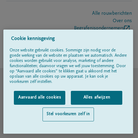
Alle rouwberichten
Over ons
Begrafenisondernemers
Contact
Cookie kennisgeving
Onze website gebruikt cookies. Sommige zijn nodig voor de
goede werking van de website en plaatsen we automatisch. Andere
Volg ons op
cookies worden gebruikt voor analyse, marketing of andere
functionaliteiten; daarvoor vragen we wél jouw toestemming. Door
op “Aanvaard alle cookies” te klikken gaat u akkoord met het
© DELA
opslaan van alle cookies op uw apparaat. Je kan ook je
voorkeuren zelf instellen.
Gebruiksvoorwaarden
Aanvaard alle cookies
Alles afwijzen
Privacyverklaring
Stel voorkeuren zelf in
Toegankelijkheidsverklaring
Cookiebeleid