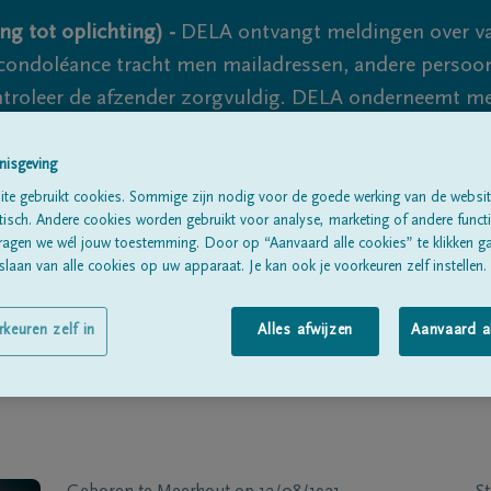
ng tot oplichting) -
DELA ontvangt meldingen over va
ondoléance tracht men mailadressen, andere persoon
controleer de afzender zorgvuldig. DELA onderneemt m
 nooit volledig uit te sluiten, dus blijf waakzaam.
nisgeving
te gebruikt cookies. Sommige zijn nodig voor de goede werking van de websit
sch. Andere cookies worden gebruikt voor analyse, marketing of andere functio
Alle rouwberichten
Over ons
B
ragen we wél jouw toestemming. Door op “Aanvaard alle cookies” te klikken g
laan van alle cookies op uw apparaat. Je kan ook je voorkeuren zelf instellen.
rkeuren zelf in
Alles afwijzen
Aanvaard a