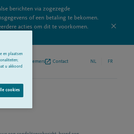
lse berichten via zogezegde
sgegevens of een betaling te bekomen.
eerdere acties om dit te voorkomen.
e en plaatsen
naliteiten;
egrafenisondernemers
Contact
NL
FR
aat u akkoord
lle cookies