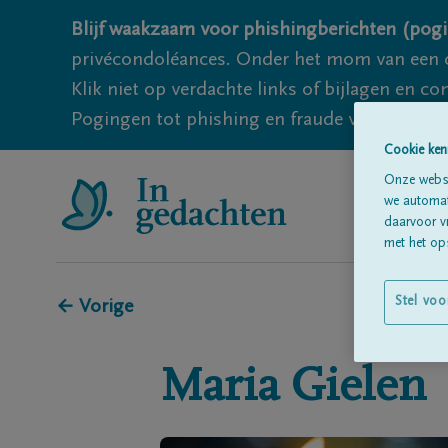
Blijf waakzaam voor phishingberichten (pogi
privécondoléances. Onder het mom van een c
Klik niet op verdachte links of bijlagen en 
Pogingen tot phishing en fraude vallen echter
Cookie ken
Onze websi
we automati
daarvoor v
met het ops
Stel voo
← Vorige
Maria
Gielen