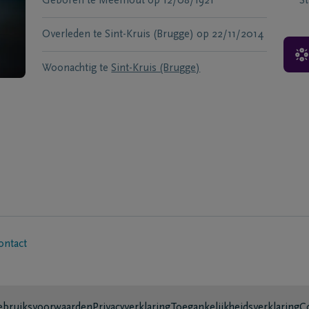
Geboren te
Meerhout
op
12/08/1921
S
Overleden te
Sint-Kruis (Brugge)
op
22/11/2014
Woonachtig te
Sint-Kruis (Brugge)
ontact
bruiksvoorwaarden
Privacyverklaring
Toegankelijkheidsverklaring
C