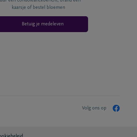
tuur een condoléancebericht, brand een
kaarsje of bestel bloemen
Betuig je medeleven
Volg ons op
ookiebeleid