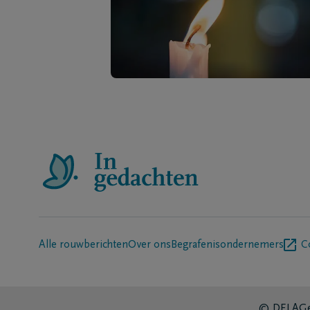
Alle rouwberichten
Over ons
Begrafenisondernemers
C
© DELA
Ge