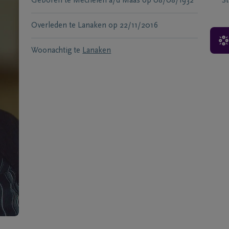
Geboren te
Mechelen a/d Maas
op
08/08/1932
S
Overleden te
Lanaken
op
22/11/2016
Woonachtig te
Lanaken