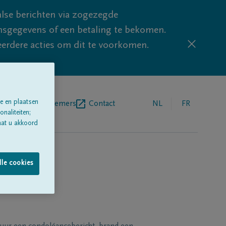
lse berichten via zogezegde
sgegevens of een betaling te bekomen.
eerdere acties om dit te voorkomen.
e en plaatsen
egrafenisondernemers
Contact
NL
FR
naliteiten;
aat u akkoord
lle cookies