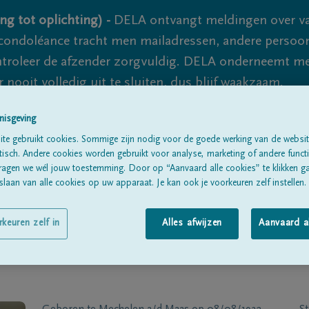
ng tot oplichting) -
DELA ontvangt meldingen over va
ondoléance tracht men mailadressen, andere persoon
controleer de afzender zorgvuldig. DELA onderneemt m
 nooit volledig uit te sluiten, dus blijf waakzaam.
nisgeving
te gebruikt cookies. Sommige zijn nodig voor de goede werking van de websit
Alle rouwberichten
Over ons
B
sch. Andere cookies worden gebruikt voor analyse, marketing of andere functio
ragen we wél jouw toestemming. Door op “Aanvaard alle cookies” te klikken g
laan van alle cookies op uw apparaat. Je kan ook je voorkeuren zelf instellen.
rkeuren zelf in
Alles afwijzen
Aanvaard a