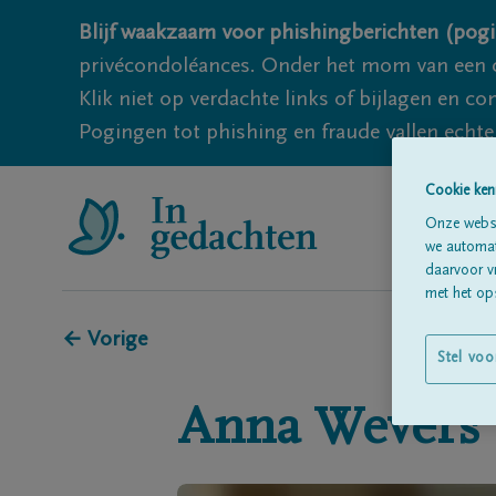
Blijf waakzaam voor phishingberichten (pogi
privécondoléances. Onder het mom van een c
Klik niet op verdachte links of bijlagen en 
Pogingen tot phishing en fraude vallen echter
Cookie ken
Onze websi
we automati
daarvoor v
met het ops
← Vorige
Stel voo
Anna
Wevers