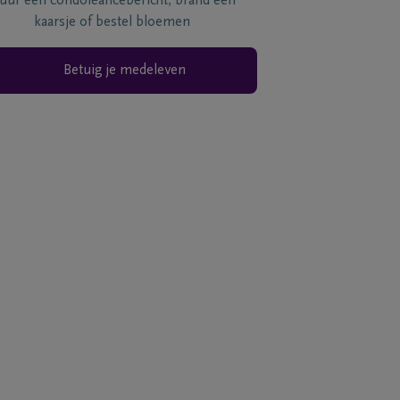
tuur een condoléancebericht, brand een
kaarsje of bestel bloemen
Betuig je medeleven