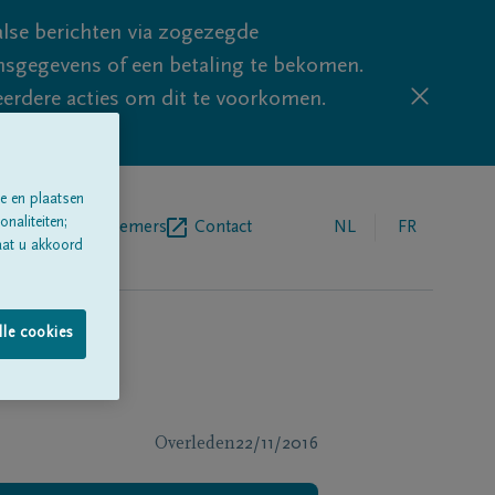
lse berichten via zogezegde
sgegevens of een betaling te bekomen.
eerdere acties om dit te voorkomen.
e en plaatsen
naliteiten;
egrafenisondernemers
Contact
NL
FR
aat u akkoord
lle cookies
Overleden
22/11/2016