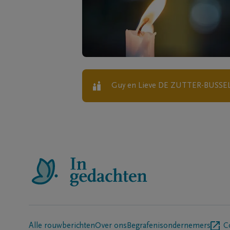
Guy en Lieve DE ZUTTER-BUSS
Alle rouwberichten
Over ons
Begrafenisondernemers
C