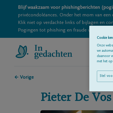
Blijf waakzaam voor phishingberichten (pogi
privécondoléances. Onder het mom van een c
Klik niet op verdachte links of bijlagen en 
Pogingen tot phishing en fraude vallen echter
Cookie ken
Onze websi
we automati
daarvoor v
met het ops
Stel voo
← Vorige
Pieter
De Vos