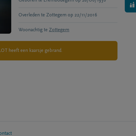
Geboren te
Erembodegem
op
28/06/1936
Overleden te
Zottegem
op
22/11/2016
Woonachtig te
Zottegem
ELOT
heeft een kaarsje gebrand.
ontact