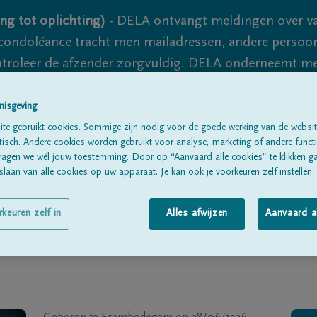
ng tot oplichting) -
DELA ontvangt meldingen over va
ondoléance tracht men mailadressen, andere persoon
controleer de afzender zorgvuldig. DELA onderneemt m
 nooit volledig uit te sluiten, dus blijf waakzaam.
nisgeving
te gebruikt cookies. Sommige zijn nodig voor de goede werking van de websit
sch. Andere cookies worden gebruikt voor analyse, marketing of andere functio
Alle rouwberichten
Over ons
B
ragen we wél jouw toestemming. Door op “Aanvaard alle cookies” te klikken g
laan van alle cookies op uw apparaat. Je kan ook je voorkeuren zelf instellen.
rkeuren zelf in
Alles afwijzen
Aanvaard a