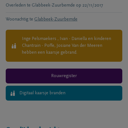
Overleden te
Glabbeek-Zuurbemde
op
22/11/2017
Woonachtig te
Glabbeek-Zuurbemde
Inge Pelsmaekers , Ivan - Daniella en kinderen
Chantrain - Poffe, Josiane Van der Meeren
hebben een kaarsje gebrand.
Rouwregister
Digitaal kaarsje branden