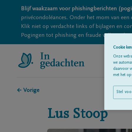
Blijf waakzaam voor phishingberichten (pogi
privécondoléances. Onder het mom van een c
Klik niet op verdachte links of bijlagen en 
Pogingen tot phishing en fraude vallen echter
Cookie ken
Onze websi
we automati
daarvoor v
met het ops
← Vorige
Stel voo
Lus
Stoop