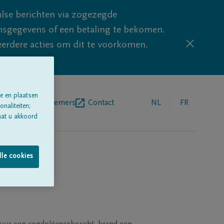
lse berichten via zogezegde
sgegevens of een betaling te bekomen.
eerdere acties om dit te voorkomen.
e en plaatsen
egrafenisondernemers
Contact
NL
FR
naliteiten;
aat u akkoord
lle cookies