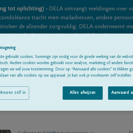
ng tot oplichting) -
DELA ontvangt meldingen over va
ondoléance tracht men mailadressen, andere persoon
controleer de afzender zorgvuldig. DELA onderneemt m
 nooit volledig uit te sluiten, dus blijf waakzaam.
nisgeving
te gebruikt cookies. Sommige zijn nodig voor de goede werking van de websit
Alle rouwberichten
Over ons
B
sch. Andere cookies worden gebruikt voor analyse, marketing of andere functio
ragen we wél jouw toestemming. Door op “Aanvaard alle cookies” te klikken g
laan van alle cookies op uw apparaat. Je kan ook je voorkeuren zelf instellen.
rkeuren zelf in
Alles afwijzen
Aanvaard a