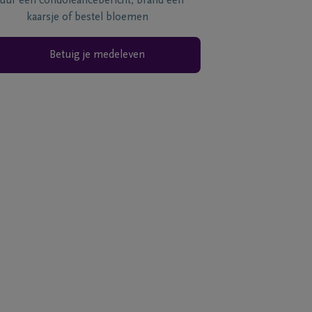
tuur een condoléancebericht, brand een
kaarsje of bestel bloemen
Betuig je medeleven