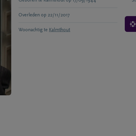
Geboren te
Kalmthout
op
17/09/1944
S
Overleden
op
22/11/2017
Woonachtig te
Kalmthout