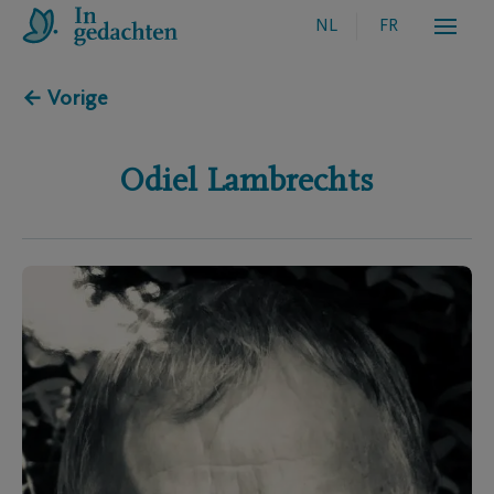
NL
FR
← Vorige
Odiel
Lambrechts