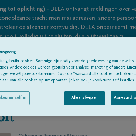
ng tot oplichting) -
DELA ontvangt meldingen over va
ondoléance tracht men mailadressen, andere persoon
controleer de afzender zorgvuldig. DELA onderneemt m
 nooit volledig uit te sluiten, dus blijf waakzaam.
nisgeving
te gebruikt cookies. Sommige zijn nodig voor de goede werking van de websit
Alle rouwberichten
Over ons
B
sch. Andere cookies worden gebruikt voor analyse, marketing of andere functio
ragen we wél jouw toestemming. Door op “Aanvaard alle cookies” te klikken g
laan van alle cookies op uw apparaat. Je kan ook je voorkeuren zelf instellen.
rkeuren zelf in
Alles afwijzen
Aanvaard a
oft