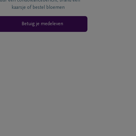
tuur een condoléancebericht, brand een
kaarsje of bestel bloemen
Betuig je medeleven