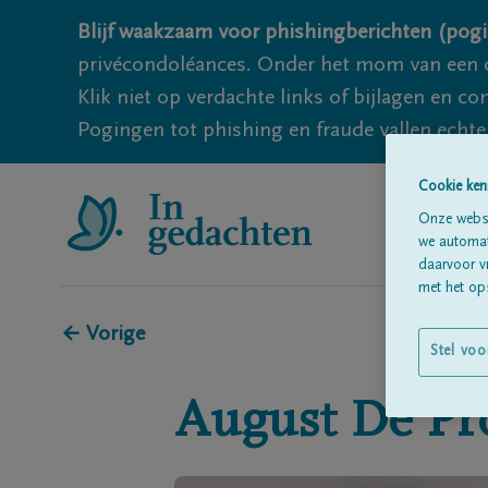
Blijf waakzaam voor phishingberichten (pogi
privécondoléances. Onder het mom van een c
Klik niet op verdachte links of bijlagen en 
Pogingen tot phishing en fraude vallen echter
Cookie ken
Onze websi
we automati
daarvoor v
met het ops
← Vorige
Stel voo
August
De Pr