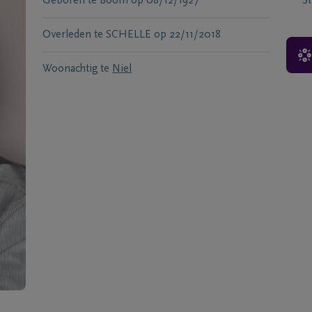
Geboren te
Boom
op
08/12/1927
S
Overleden te
SCHELLE
op
22/11/2018
Woonachtig te
Niel