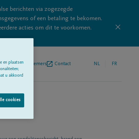
lse berichten via zogezegde
sgegevens of een betaling te bekomen.
eerdere acties om dit te voorkomen.
e en plaatsen
egrafenisondernemers
Contact
NL
FR
naliteiten;
aat u akkoord
lle cookies