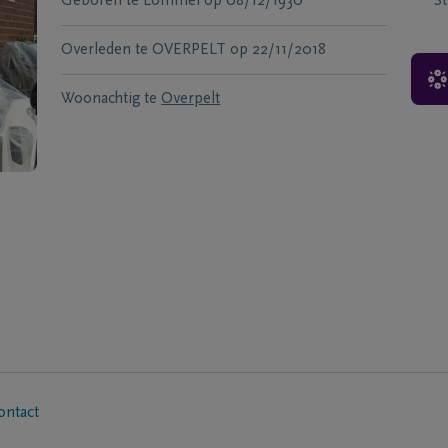
Geboren te
Lommel
op
08/12/1930
S
Overleden te
OVERPELT
op
22/11/2018
Woonachtig te
Overpelt
ontact