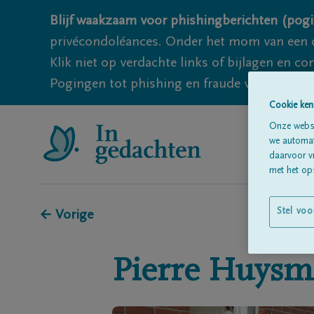
Blijf waakzaam voor phishingberichten (pogi
privécondoléances. Onder het mom van een c
Klik niet op verdachte links of bijlagen en 
Pogingen tot phishing en fraude vallen echter
Cookie ken
Onze websi
we automati
daarvoor v
met het ops
Stel voo
← Vorige
Pierre
Huysm