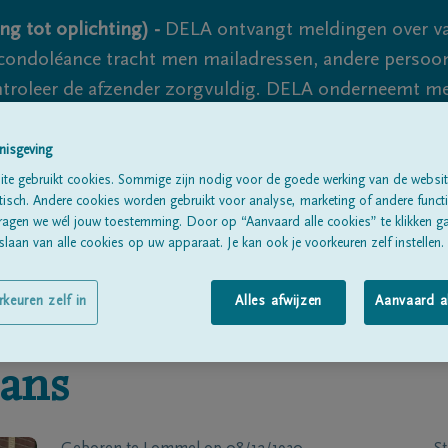
ng tot oplichting) -
DELA ontvangt meldingen over va
ondoléance tracht men mailadressen, andere persoon
controleer de afzender zorgvuldig. DELA onderneemt m
 nooit volledig uit te sluiten, dus blijf waakzaam.
nisgeving
te gebruikt cookies. Sommige zijn nodig voor de goede werking van de websit
sch. Andere cookies worden gebruikt voor analyse, marketing of andere functio
Alle rouwberichten
Over ons
B
ragen we wél jouw toestemming. Door op “Aanvaard alle cookies” te klikken g
laan van alle cookies op uw apparaat. Je kan ook je voorkeuren zelf instellen.
rkeuren zelf in
Alles afwijzen
Aanvaard a
ans