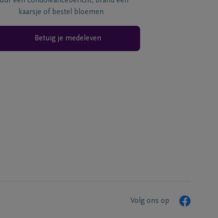
tuur een condoléancebericht, brand een
kaarsje of bestel bloemen
Betuig je medeleven
Volg ons op