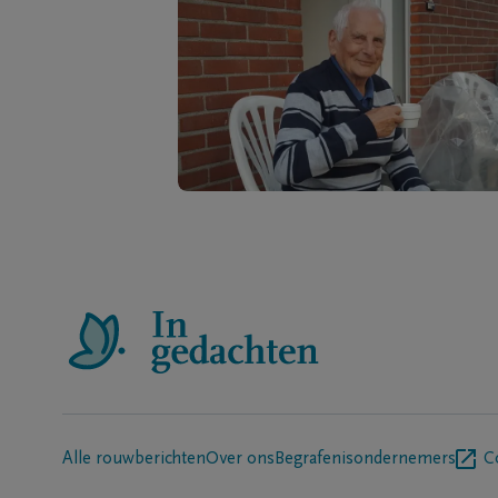
Alle rouwberichten
Over ons
Begrafenisondernemers
C