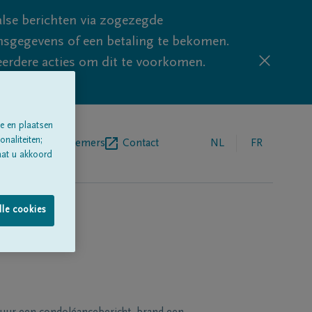
lse berichten via zogezegde
sgegevens of een betaling te bekomen.
eerdere acties om dit te voorkomen.
e en plaatsen
naliteiten;
egrafenisondernemers
Contact
NL
FR
aat u akkoord
lle cookies