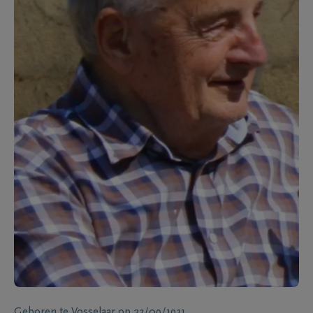
Geboren te
Vosselaar
op
23/09/1931