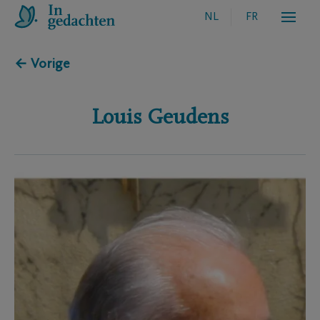
NL
FR
← Vorige
Louis
Geudens