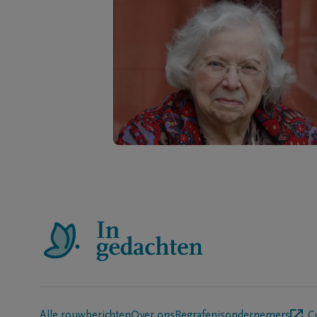
Alle rouwberichten
Over ons
Begrafenisondernemers
C