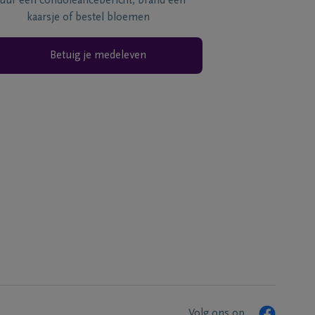
tuur een condoléancebericht, brand een
kaarsje of bestel bloemen
Betuig je medeleven
Volg ons op