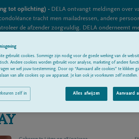
ng tot oplichting) -
DELA ontvangt meldingen over va
ondoléance tracht men mailadressen, andere persoon
controleer de afzender zorgvuldig. DELA onderneemt m
 nooit volledig uit te sluiten, dus blijf waakzaam.
nisgeving
te gebruikt cookies. Sommige zijn nodig voor de goede werking van de websit
sch. Andere cookies worden gebruikt voor analyse, marketing of andere functio
Alle rouwberichten
Over ons
B
ragen we wél jouw toestemming. Door op “Aanvaard alle cookies” te klikken g
laan van alle cookies op uw apparaat. Je kan ook je voorkeuren zelf instellen.
rkeuren zelf in
Alles afwijzen
Aanvaard a
AY