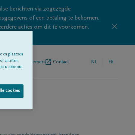
lse berichten via zogezegde
sgegevens of een betaling te bekomen.
eerdere acties om dit te voorkomen.
e en plaatsen
naliteiten;
egrafenisondernemers
Contact
NL
FR
aat u akkoord
lle cookies