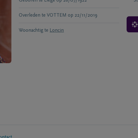
Geboren te
Liège
op
28/07/1922
S
Overleden te
VOTTEM
op
22/11/2019
Woonachtig te
Loncin
ontact