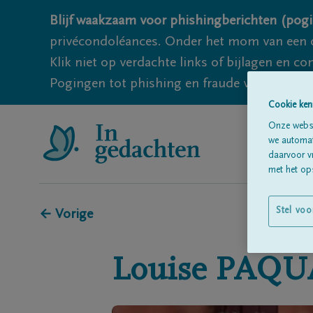
Blijf waakzaam voor phishingberichten (pogi
privécondoléances. Onder het mom van een c
Klik niet op verdachte links of bijlagen en 
Pogingen tot phishing en fraude vallen echter
Cookie ken
Onze websi
we automati
daarvoor v
met het ops
Stel voo
← Vorige
Louise
PAQU