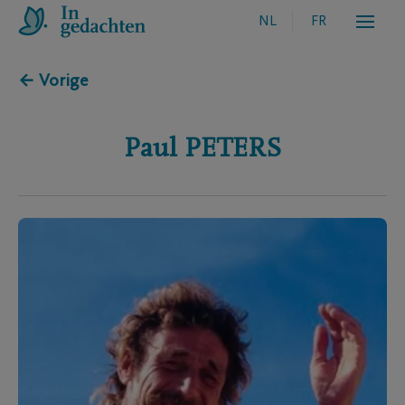
NL
FR
← Vorige
Paul
PETERS