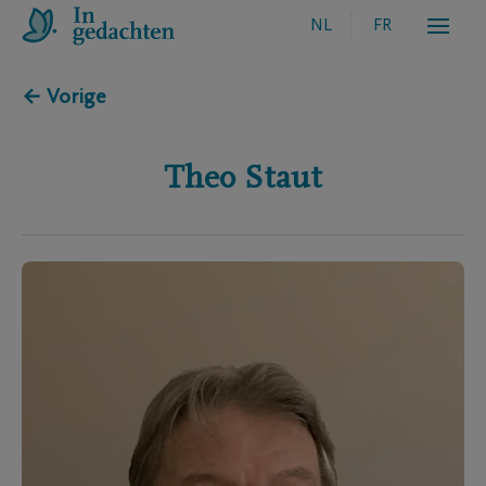
NL
FR
← Vorige
Theo
Staut